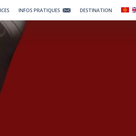
ICES
INFOS PRATIQUES
DESTINATION
touts
Contactez Nous
Liens Utiles
 Services
Comment Venir ?
Découvrir La Bigorre
tenaires
Choisir Tarbes
Notre Équipe