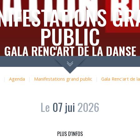
NIFESTATIONS GR
PUBLIC
GALA RENC'ART DE LA DANSE
|
Agenda
|
Manifestations grand public
|
Gala Renc'art de l
Le
07
jui
2026
PLUS D'INFOS