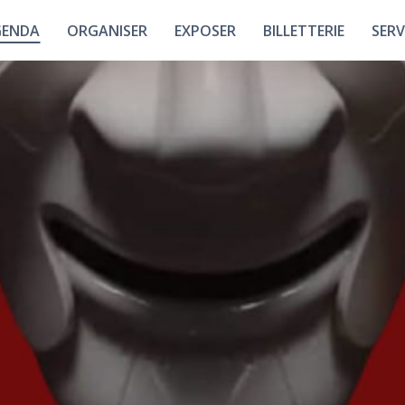
GENDA
ORGANISER
EXPOSER
BILLETTERIE
SERV
Plan Interactif
Union Française Des
Nos A
Métiers De
L'événement
Les Halls
Tous Nos
Événements
Les Espaces
Les Par