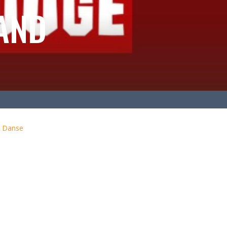
AND
a Danse