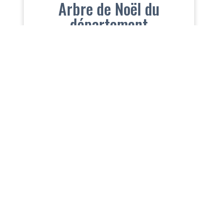
Arbre de Noël du
département
Manage services
TARBES EXPO PYRENEES CONGRES
Boulevard du Président Kennedy 65000 Tarbes
+33 (0)9 72 11 00 30