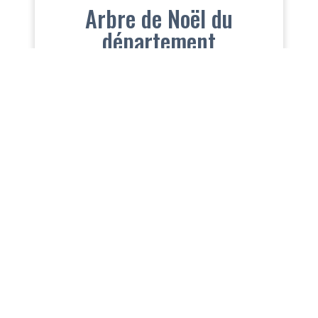
Arbre de Noël du
département
Manage services
TARBA EXPÒ PIRENEAS CONGRÈS
Baloard deu President Kennedy 65000 Tarba
+33 (0)9 72 11 00 30