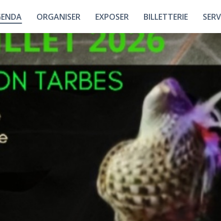
GENDA
ORGANISER
EXPOSER
BILLETTERIE
SERV
Plan Interactif
Union Française Des
Nos A
Métiers De
L'événement
Les Halls
Tous Nos
Événements
Les Espaces
Les Par