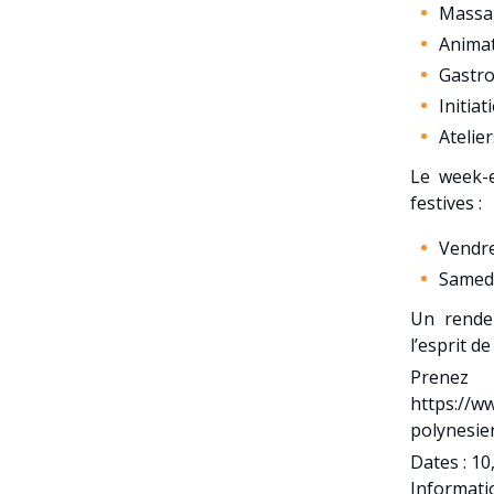
Massa
Animat
Gastro
Initiat
Atelie
Le week-e
festives :
Vendre
Samedi
Un rendez
l’esprit d
Pren
https://w
polynesie
Dates : 10,
Informati