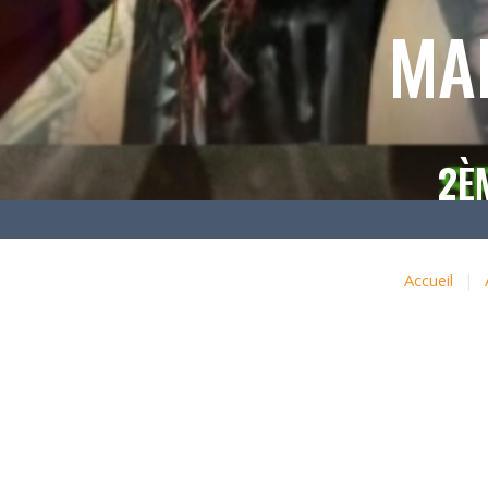
MA
2È
Accueil
|