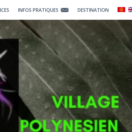
ICES
INFOS PRATIQUES
DESTINATION
touts
Contactez Nous
Liens Utiles
 Services
Comment Venir ?
Découvrir La Bigorre
tenaires
Choisir Tarbes
Notre Équipe