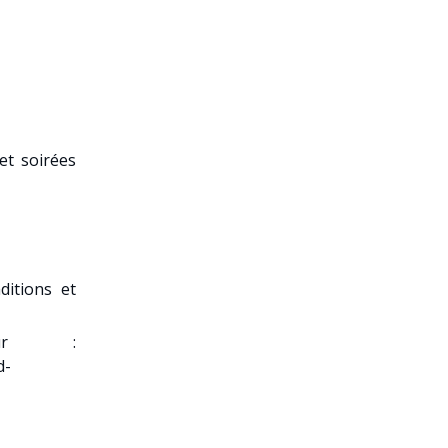
et soirées
ditions et
sur :
d-