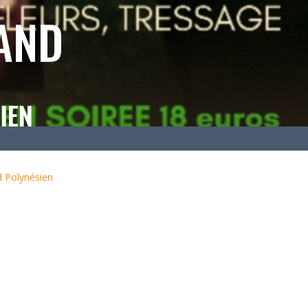
AND
IEN
 Polynésien