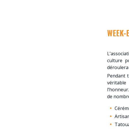
WEEK-
L’associa
culture p
déroulera 
Pendant t
véritable
l’honneur.
de nombreu
Cérémo
Artisa
Tatoua