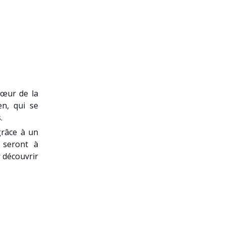
cœur de la
en, qui se
.
grâce à un
t seront à
r découvrir