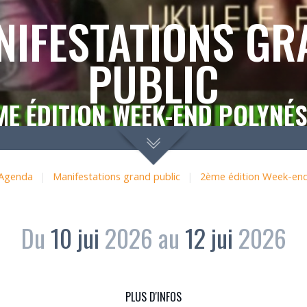
NIFESTATIONS GR
PUBLIC
ME ÉDITION WEEK-END POLYNÉS
Agenda
|
Manifestations grand public
|
2ème édition Week-end
Du
10
jui
2026
au
12
jui
2026
PLUS D'INFOS