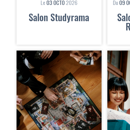
Le
03
OCTO
2026
Du
09
O
Salon Studyrama
Sal
R