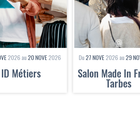
OVE
2026
au
20
NOVE
2026
Du
27
NOVE
2026
au
29
NO
ID Métiers
Salon Made In F
Tarbes