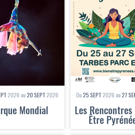
EPT
2026
au
20
SEPT
2026
Du
25
SEPT
2026
au
27
SE
irque Mondial
Les Rencontres 
Être Pyréné