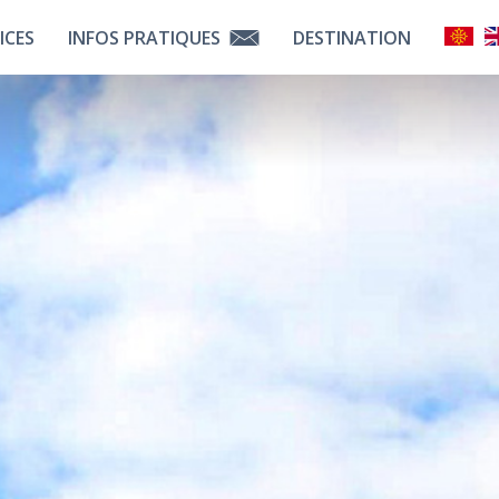
ICES
INFOS PRATIQUES
DESTINATION
touts
Contactez Nous
Liens Utiles
 Services
Comment Venir ?
Découvrir La Bigorre
tenaires
Choisir Tarbes
Notre Équipe