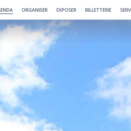
GENDA
ORGANISER
EXPOSER
BILLETTERIE
SERV
Plan Interactif
Union Française Des
Nos A
Métiers De
L'événement
Les Halls
Tous Nos
Événements
Les Espaces
Les Par