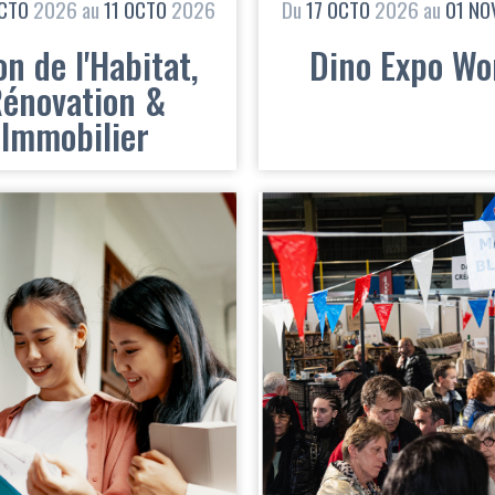
CTO
2026
au
11
OCTO
2026
Du
17
OCTO
2026
au
01
NO
on de l'Habitat,
Dino Expo Wo
énovation &
Immobilier