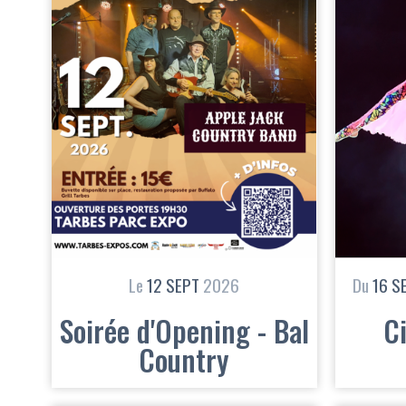
Le
12
SEPT
2026
Du
16
S
Soirée d'Opening - Bal
C
Country