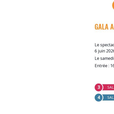
GALA 
Le spectac
6 juin 202
Le samedi 
Entrée : 1
3
SAL
4
SA