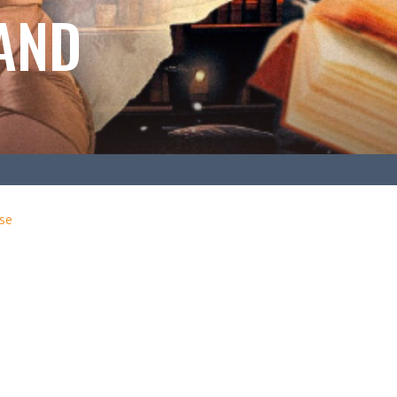
AND
se