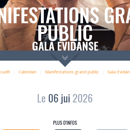
NIFESTATIONS GR
PUBLIC
GALA EVIDANSE
cuelh
|
Calendari
|
Manifestations grand public
|
Gala Evidan
Le
06
jui
2026
PLUS D'INFOS