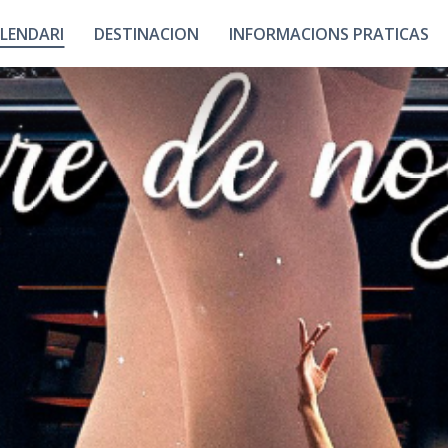
LENDARI
DESTINACION
INFORMACIONS PRATICAS
Ligams
Contact
La Nosta Equipa
Quin Vénguer ?
T
Descobrir La Bigòrra
Lo
Causir Tarba