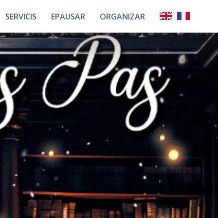
SERVICIS
EPAUSAR
ORGANIZAR
Los Partenaris
Union Francesa Deus
Los Espacis
Mestièrs De
L’eveniment
ots Los Nostes
Los Halls
Servicis
Eveniments
Plan Interactiu
s Nostes Atots