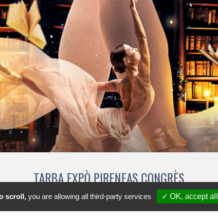
TARBA EXPÒ PIRENEAS CONGRÈS
Baloard deu President Kennedy 65000 Tarba
 scroll,
you are allowing all third-party services
✓ OK, accept all
+33 (0)9 72 11 00 30