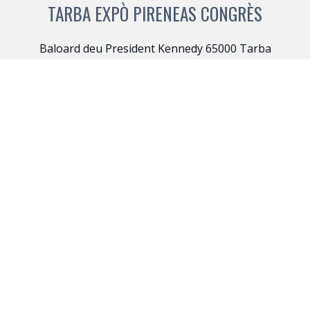
TARBA EXPÒ PIRENEAS CONGRÈS
Baloard deu President Kennedy 65000 Tarba
Manage services
+33 (0)9 72 11 00 30
ACCUEIL
AGENDA