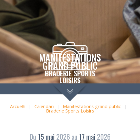
MANIFESTATIONS
GRAND PUBLIC
BRADERIE SPORTS
LOISIRS
Arcuelh
|
Calendari
|
Manifestations grand public
|
Braderie Sports Loisirs
Du
15
mai
2026
au
17
mai
2026