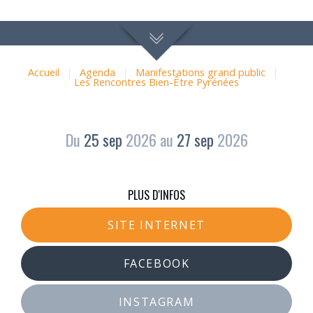
ÊTRE PYRÉNÉES
Accueil
|
Agenda
|
Manifestations grand public
|
Les Rencontres Bien-Être Pyrénées
Du
25
sep
2026
au
27
sep
2026
PLUS D'INFOS
SITE INTERNET
FACEBOOK
INSTAGRAM